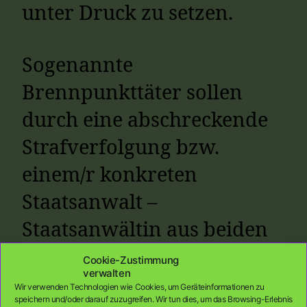
unter Druck zu setzen.
Sogenannte
Brennpunkttäter sollen
durch eine abschreckende
Strafverfolgung bzw.
einem/r konkreten
Staatsanwalt –
Staatsanwältin aus beiden
Spezialabteilungen zur
Cookie-Zustimmung
verwalten
Bekämpfung der
Wir verwenden Technologien wie Cookies, um Geräteinformationen zu
speichern und/oder darauf zuzugreifen. Wir tun dies, um das Browsing-Erlebnis