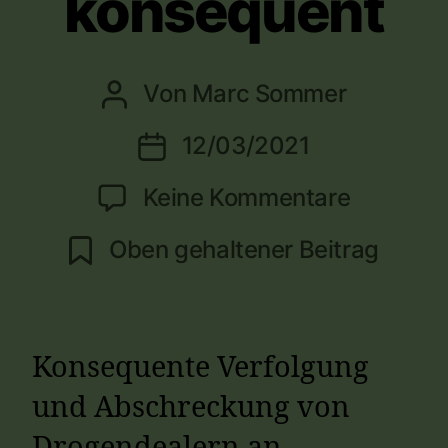
konsequent
Von
Marc Sommer
Beitragsautor
12/03/2021
Veröffentlichungsdatum
zu
Keine Kommentare
Staatsan
Oben gehaltener Beitrag
Berlin
verfolgt
Drogend
Konsequente Verfolgung
an
und Abschreckung von
Brennpu